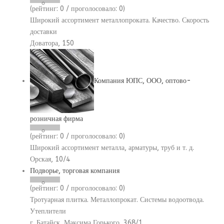
(рейтинг:
0
/ проголосовало:
0
)
Широкий ассортимент металлопроката. Качество. Скорость
доставки
Доватора, 150
Компания ЮПС, ООО, оптово-
розничная фирма
(рейтинг:
0
/ проголосовало:
0
)
Широкий ассортимент металла, арматуры, труб и т. д.
Орская, 10/4
Подворье, торговая компания
(рейтинг:
0
/ проголосовало:
0
)
Тротуарная плитка. Металлопрокат. Системы водоотвода.
Утеплители
г. Батайск, Максима Горького, 368/1