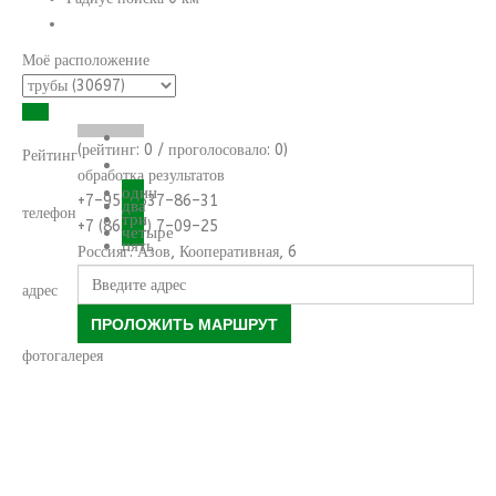
Моё расположение
(рейтинг:
0
/ проголосовало:
0
)
Рейтинг
обработка результатов
один
+7–951–537–86–31
два
телефон
три
+7 (86342) 7–09–25
четыре
пять
Россия
г. Азов, Кооперативная, 6
адрес
ПРОЛОЖИТЬ МАРШРУТ
фотогалерея