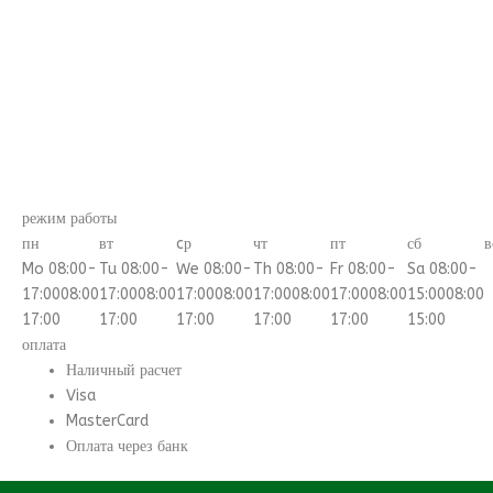
режим работы
пн
вт
cр
чт
пт
сб
в
Mo 08:00-
Tu 08:00-
We 08:00-
Th 08:00-
Fr 08:00-
Sa 08:00-
17:00
08:00
17:00
08:00
17:00
08:00
17:00
08:00
17:00
08:00
15:00
08:00
17:00
17:00
17:00
17:00
17:00
15:00
оплата
Наличный расчет
Visa
MasterCard
Оплата через банк