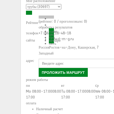
Моё расположение
(рейтинг:
0
/ проголосовало:
0
)
Рейтинг
обработка результатов
один
телефон
+7 (863) 218–48–18
два
три
www.d-m-g.ru
сайты
четыре
пять
Россия
Ростов-на-Дону
,
Каширская, 7
Западный
адрес
ПРОЛОЖИТЬ МАРШРУТ
режим работы
пн
вт
cр
Mo 08:00-17:00
08:00
Tu 08:00-17:00
08:00
We 08:00-
17:00
17:00
17:00
оплата
Наличный расчет