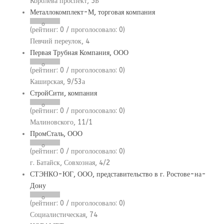
Королёва проспект, 5Б
Металлокомплект-М, торговая компания
(рейтинг:
0
/ проголосовало:
0
)
Певчий переулок, 4
Первая Трубная Компания, ООО
(рейтинг:
0
/ проголосовало:
0
)
Каширская, 9/53а
СтройСити, компания
(рейтинг:
0
/ проголосовало:
0
)
Малиновского, 11/1
ПромСталь, ООО
(рейтинг:
0
/ проголосовало:
0
)
г. Батайск, Совхозная, 4/2
СТЭНКО-ЮГ, ООО, представительство в г. Ростове-на-
Дону
(рейтинг:
0
/ проголосовало:
0
)
Социалистическая, 74