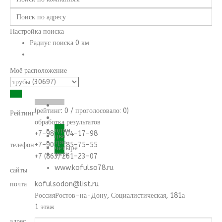
Настройка поиска
Радиус поиска
0
км
Моё расположение
(рейтинг:
0
/ проголосовало:
0
)
Рейтинг
обработка результатов
один
+7–989–704–17–98
два
три
телефон
+7–908–185–75–55
четыре
пять
+7 (863) 261–23–07
www.kofulso78.ru
сайты
почта
kofulsodon@list.ru
Россия
Ростов-на-Дону
,
Социалистическая, 181а
1 этаж
адрес