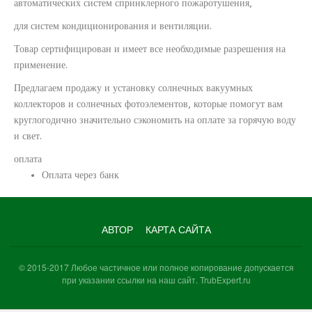
автоматических систем спринклерного пожаротушения,
для систем кондиционирования и вентиляции.
Товар сертифицирован и имеет все необходимые разрешения на
применение.
Предлагаем продажу и установку солнечных вакуумных
коллекторов и солнечных фотоэлементов, которые помогут вам
круглогодично значительно сэкономить на оплате за горячую воду
и свет.
оплата
Оплата через банк
АВТОР
КАРТА САЙТА
© 2015-2017 Любое частичное или полное копирование допускается
при указании ссылки на наш сайт. TrubExpert.ru