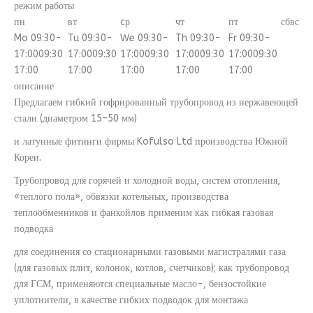
режим работы
пн
вт
cр
чт
пт
сб
вс
Mo 09:30-
Tu 09:30-
We 09:30-
Th 09:30-
Fr 09:30-
17:00
09:30
17:00
09:30
17:00
09:30
17:00
09:30
17:00
09:30
17:00
17:00
17:00
17:00
17:00
описание
Предлагаем гибкий гофрированный трубопровод из нержавеющей
стали (диаметром 15–50 мм)
и латунные фитинги фирмы Kofulso Ltd производства Южной
Кореи.
Трубопровод для горячей и холодной воды, систем отопления,
«теплого пола», обвязки котельных, производства
теплообменников и фанкойлов применим как гибкая газовая
подводка
для соединения со стационарными газовыми магистралями газа
(для газовых плит, колонок, котлов, счетчиков); как трубопровод
для ГСМ, применяются специальные масло-, бензостойкие
уплотнители, в качестве гибких подводок для монтажа