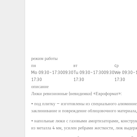
режим работы
пн
вт
cр
Mo 09:30-17:30
09:30
Tu 09:30-17:30
09:30
We 09:30-
17:30
17:30
17:30
описание
Люки ревизионные (невидимки) «Евроформат»:
• под плитку — изготовлены из специального алюминие
заклинивание и повреждение облицовочного материала,
• напольные люки с газовыми амортизаторами, конструк
из металла 4 мм, усилен ребрами жесткости, люк выдер