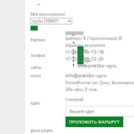
Моё расположение
(рейтинг:
0
/ проголосовало:
0
)
Рейтинг
обработка результатов
один
+7 (863) 246–71–78
два
телефон
три
+7–918–598–72–20
четыре
пять
www.praktika-ug.ru
сайты
почта
info@praktika-ug.ru
Россия
Ростов-на-Дону
,
Космонавтов
204 офис; 2 этаж
Северный
адрес
ПРОЛОЖИТЬ МАРШРУТ
фотогалерея