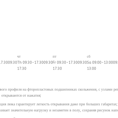
чт
пт
сб
17:30
09:30
Th 09:30-17:30
09:30
Fr 09:30-17:30
09:30
Sa 09:00-13:00
09
17:30
17:30
13:00
вого профиля на фторопластовых подшипниках скольжения, с узлами ре
 открываются от нажатия;
ция люка гарантирует легкость открывания даже при больших габаритах;
живает значительную нагрузку и незаметен в полу, сохраняя рисунок нап