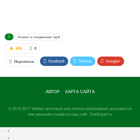
Ремонт и соединение труб
696
0
Facebook
Twitter
Google+
Поделиться
WhatsApp
VK
Viber
АВТОР
КАРТА САЙТА
© 2015-2017 Любое частичное или полное копирование допускается
при указании ссылки на наш сайт. TrubExpert.ru