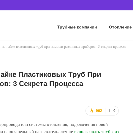
Трубные компании
Отопление
 по пайке пластиковых труб при помощи различных приборов: 3 секрета процесса
айке Пластиковых Труб При
в: 3 Секрета Процесса
962
0
допровода или системы отопления, подключения новой
или парокапельный нагреватель, лучше
использовать трубы из