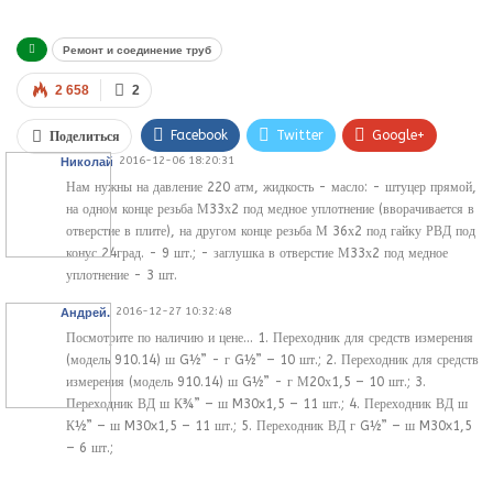
Ремонт и соединение труб
2 658
2
Facebook
Twitter
Google+
Поделиться
2016-12-06 18:20:31
Николай
WhatsApp
VK
Viber
Нам нужны на давление 220 атм, жидкость - масло: - штуцер прямой,
на одном конце резьба М33х2 под медное уплотнение (вворачивается в
отверстие в плите), на другом конце резьба М 36х2 под гайку РВД под
конус 24град. - 9 шт.; - заглушка в отверстие М33х2 под медное
уплотнение - 3 шт.
2016-12-27 10:32:48
Андрей.
Посмотрите по наличию и цене... 1. Переходник для средств измерения
(модель 910.14) ш G½” - г G½” – 10 шт.; 2. Переходник для средств
измерения (модель 910.14) ш G½” - г М20х1,5 – 10 шт.; 3.
Переходник ВД ш К¾” – ш M30x1,5 – 11 шт.; 4. Переходник ВД ш
К½” – ш M30x1,5 – 11 шт.; 5. Переходник ВД г G½” – ш M30x1,5
– 6 шт.;