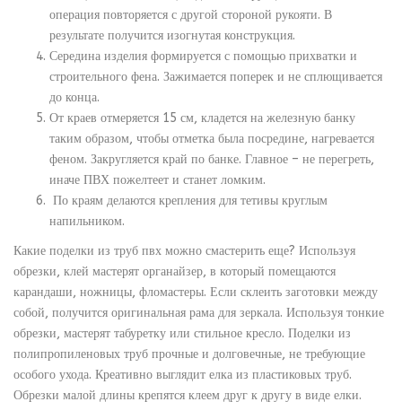
операция повторяется с другой стороной рукояти. В
результате получится изогнутая конструкция.
Середина изделия формируется с помощью прихватки и
строительного фена. Зажимается поперек и не сплющивается
до конца.
От краев отмеряется 15 см, кладется на железную банку
таким образом, чтобы отметка была посредине, нагревается
феном. Закругляется край по банке. Главное – не перегреть,
иначе ПВХ пожелтеет и станет ломким.
По краям делаются крепления для тетивы круглым
напильником.
Какие поделки из труб пвх можно смастерить еще? Используя
обрезки, клей мастерят органайзер, в который помещаются
карандаши, ножницы, фломастеры. Если склеить заготовки между
собой, получится оригинальная рама для зеркала. Используя тонкие
обрезки, мастерят табуретку или стильное кресло. Поделки из
полипропиленовых труб прочные и долговечные, не требующие
особого ухода. Креативно выглядит елка из пластиковых труб.
Обрезки малой длины крепятся клеем друг к другу в виде елки.