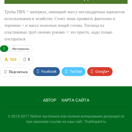
Трубы ПВХ – материал, имеющий массу нестандартных вариантов
использования в хозяйстве. Стоит лишь проявить фантазию и
терпение – и масса полезных вещей готова. Теплица из
пластиковых труб своими руками — это просто, надо только
постараться.
Материалы
829
0
Facebook
Twitter
Google+
Поделиться
WhatsApp
VK
Viber
АВТОР
КАРТА САЙТА
© 2015-2017 Любое частичное или полное копирование допускается
при указании ссылки на наш сайт. TrubExpert.ru