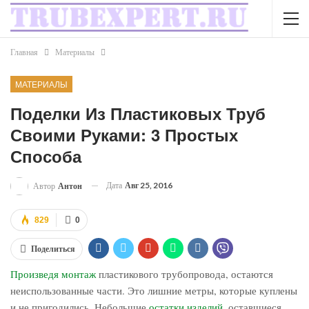
Главная
Материалы
МАТЕРИАЛЫ
Поделки Из Пластиковых Труб
Своими Руками: 3 Простых
Способа
Дата
Авг 25, 2016
Автор
Антон
829
0
Поделиться
Произведя монтаж
пластикового трубопровода, остаются
неиспользованные части. Это лишние метры, которые куплены
и не пригодились. Небольшие
остатки изделий
, оставшиеся