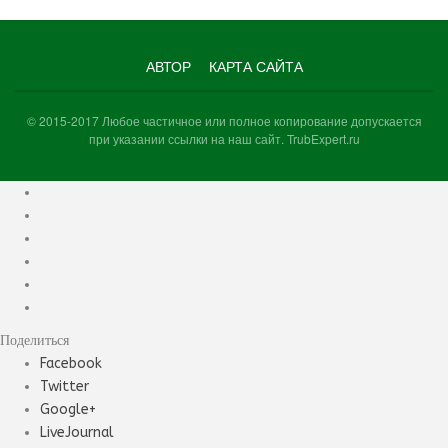
WhatsApp
VK
Viber
АВТОР
КАРТА САЙТА
© 2015-2017 Любое частичное или полное копирование допускается
при указании ссылки на наш сайт. TrubExpert.ru
Поделиться
Facebook
Twitter
Google+
LiveJournal