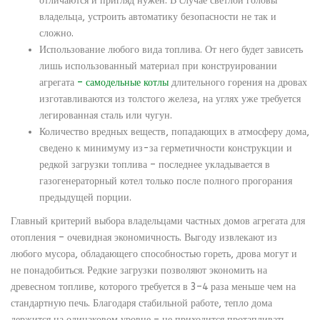
отличаются и пригляд нужен. В случае светлой головы
владельца, устроить автоматику безопасности не так и
сложно.
Использование любого вида топлива. От него будет зависеть
лишь использованный материал при конструировании
агрегата
– самодельные котлы
длительного горения на дровах
изготавливаются из толстого железа, на углях уже требуется
легированная сталь или чугун.
Количество вредных веществ, попадающих в атмосферу дома,
сведено к минимуму из-за герметичности конструкции и
редкой загрузки топлива – последнее укладывается в
газогенераторный котел только после полного прогорания
предыдущей порции.
Главный критерий выбора владельцами частных домов агрегата для
отопления – очевидная экономичность. Выгоду извлекают из
любого мусора, обладающего способностью гореть, дрова могут и
не понадобиться. Редкие загрузки позволяют экономить на
древесном топливе, которого требуется в 3–4 раза меньше чем на
стандартную печь. Благодаря стабильной работе, тепло дома
держится на одинаковом уровне – не приходится протапливать