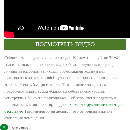
ПОСМОТРЕТЬ ВИДЕО
Сейчас авто на дровах явление редкое. Когда-то на рубеже 30–40
годов, использование энергии дров было популярным, правда,
личные автомобили выглядели громоздкими колымагами –
приходилось возить за собой целую генераторную станцию, если
хотелось ездить быстро и много. Тем не менее владельцам
подсобных хозяйств, для обработки собственных угодий,
конструкция бы очень пригодилась – об этом стоит подумать и
использовать газогенератор на
дровах своими руками не только для
отопления
. Газогенератор на дровах — это отличный вариант
отопления помещения!
Отопление