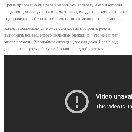
Кроме присоединения реле к насосному аппарату и его настройки,
владелец дачного участка или частного дома должен несколько раз в
год проверять работоспособность насоса и менять его параметры.
Каждый домовладелец может с легкостью настроить реле и
выполнить все вышеперерчисленные операции – это не займёт
много времени. В подобной ситуации, хозяин дома 1 раз в год
должен проверять работу всей водопроводной системы.