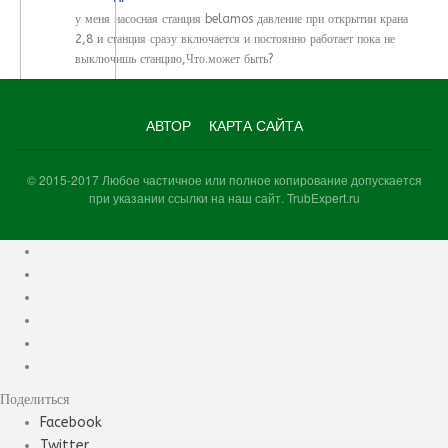
у меня насосная станция belamos давление при открытии крана
2,8 и станция сразу включается и постоянно работает пока не
выключишь станцию,Что.может быть?
АВТОР
КАРТА САЙТА
© 2015-2017 Любое частичное или полное копирование допускается
при указании ссылки на наш сайт. TrubExpert.ru
Поделиться
Facebook
Twitter