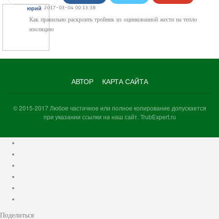
2017-03-04 00:13:38
юрий
WhatsApp
VK
Viber
Как правильно раскроить тройник из оцинкованной жести на тепло
изоляцию
АВТОР
КАРТА САЙТА
© 2015-2017 Любое частичное или полное копирование допускается
при указании ссылки на наш сайт. TrubExpert.ru
Поделиться