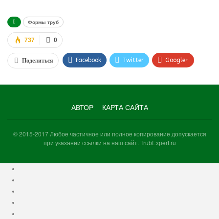
Формы труб
737
0
Facebook
Twitter
Google+
Поделиться
WhatsApp
VK
Viber
АВТОР
КАРТА САЙТА
© 2015-2017 Любое частичное или полное копирование допускается
при указании ссылки на наш сайт. TrubExpert.ru