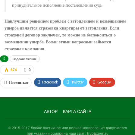
принудительное исполнение постановления суда.
Наилучшим решением проблем с затоплением и возмещением
ущерба является страховка квартиры от затопления. Если
страховой договор заключен, то можно не беспокоиться о
возмещении ущерба. Всеми этими вопросами займется
страховая компания.
Водоснабжение
674
0
Facebook
Twitter
Google+
Поделиться
WhatsApp
VK
Viber
АВТОР
КАРТА САЙТА
© 2015-2017 Любое частичное или полное копирование допускается
при указании ссылки на наш сайт. TrubExpert.ru