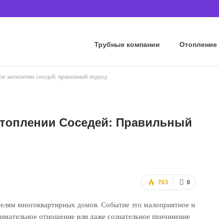
Трубные компании
Отопление
при затоплении соседей: правильный подход
Затоплении Соседей: Правильный
763
0
телям многоквартирных домов. Событие это малоприятное и
нимательное отношение или даже сознательное причинение