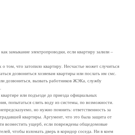
 как замыкание электропроводки, если квартиру залили –
 о том, что затопило квартиру. Несчастье может случиться
таться дозвониться хозяевам квартиры или послать им смс.
или дозвониться, вызвать работников ЖЭКа, службу
.
 квартире или подъезде до приезда официальных
ния, попытаться слить воду из системы, по возможности.
непредсказуемо, но нужно помнить: ответственность за
традавшей квартиры. Аргумент, что это была защита от
ости возместить ущерб, если повреждены общедомовые
елей, чтобы взломать дверь в коридор соседа. Ни в коем