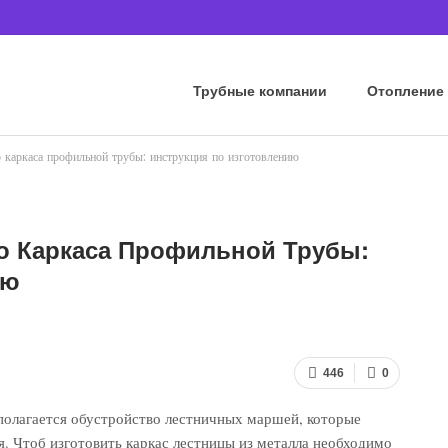
Трубные компании
Отопление
о каркаса профильной трубы: инструкция по изготовлению
го Каркаса Профильной Трубы:
ию
446
0
олагается обустройство лестничных маршей, которые
. Чтоб изготовить каркас лестницы из металла необходимо