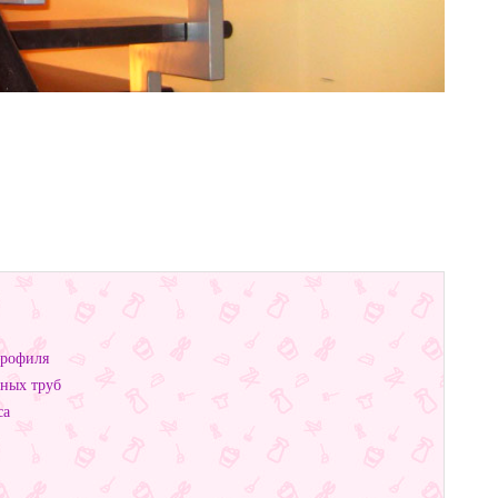
профиля
ных труб
са