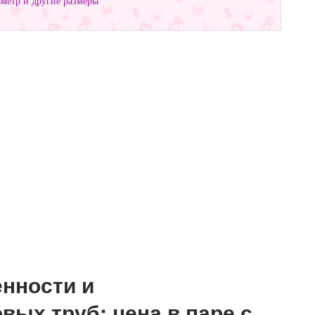
аметр и другие размеры
нности и
вых труб: цена в паре с