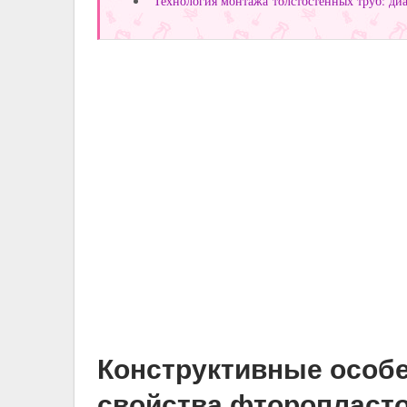
Технология монтажа толстостенных труб: ди
Конструктивные особе
свойства фторопласто