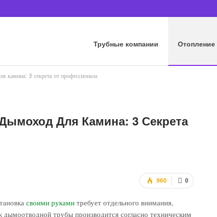
Трубные компании
Отопление
ля камина: 3 секрета от профессионала
 Дымоход Для Камина: 3 Секрета
960
0
становка
своими руками
требует отдельного внимания,
ж дымоотводной трубы производится согласно техническим