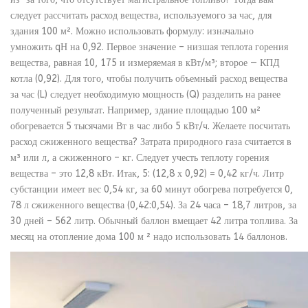
следует рассчитать расход вещества, используемого за час, для
здания 100 м². Можно использовать формулу: изначально
умножить qН на 0,92. Первое значение – низшая теплота горения
вещества, равная 10, 175 и измеряемая в кВт/м³; второе — КПД
котла (0,92). Для того, чтобы получить объемный расход вещества
за час (L) следует необходимую мощность (Q) разделить на ранее
полученный результат. Например, здание площадью 100 м²
обогревается 5 тысячами Вт в час либо 5 кВт/ч. Желаете посчитать
расход сжиженного вещества? Затрата природного газа считается в
м³ или л, а сжиженного – кг. Следует учесть теплоту горения
вещества – это 12,8 кВт. Итак, 5: (12,8 х 0,92) = 0,42 кг/ч. Литр
субстанции имеет вес 0,54 кг, за 60 минут обогрева потребуется 0,
78 л сжиженного вещества (0,42:0,54). За 24 часа – 18,7 литров, за
30 дней – 562 литр. Обычный баллон вмещает 42 литра топлива. За
месяц на отопление дома 100 м ² надо использовать 14 баллонов.