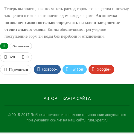
Теперь вы знаете, как посчитать расход горючего вещества и почему
так ценится газовое отопление домовладельцами.
Автономка
позволяет самостоятельно определять начало и завершение
отопительного сезона
. Котлы обеспечивают регулярное
поступление горячей воды без перебоев и отключений.
Отопление
328
0
Facebook
Twitter
Google+
Поделиться
WhatsApp
VK
Viber
АВТОР
КАРТА САЙТА
© 2015-2017 Любое частичное или полное копирование допускается
при указании ссылки на наш сайт. TrubExpert.ru