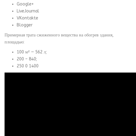
Google+
LiveJournal
VKontakte
Blogger
Примерная трата сжиженного вещества на обогрев здания,
площадью:
100 м² — 562 л;
200 – 840;
250 0 1400