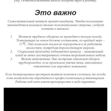
узлу. Остается включить кабель обогрева труб в розетку.
Это важно
Самостоятельный монтаж чреват ошибками. Чтобы пользование
нововведением вызывало только положительные стороны, следует
помнить о нюансах:
Монтаж трубного обогрева не проводят в теплую погоду.
Температура за окном должна составлять, по крайней мере –
15⁰С. Это позволит жилам не перегреться и не работать
вхолостую, потребляя дорогостоящую энергию.
Спиральная прокладка подчиняется правилу – минимальный
изгиб не менее шестикратного сечения нагревательного кабеля.
Важна автоматика. Она экстренно отключит обогрев
трубопроводов, если произошла утечка тока, внеплановое
отключение или короткое замыкание.
Если доморощенным мастерам монтаж кажется сложным, то всегда
есть возможность обратиться к профессиональным установщикам.
Работа под ключ имеет преимущество в виде гарантии.