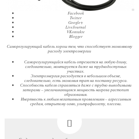
Facebook
Twitter
Google+
LiveJournal
VKontakte
Blogger
Саморегулирующий кабель хорош тем, что способствует экономному
расходу электроэнергии
Саморегулирующийся кабель отрезается на любую длину,
следовательно, монтируется даже на труднодоступных
участках.
Электроэнергия расходуется в небольшом объеме,
следовательно, есть экономия трат на поставку ресурса.
Способность кабеля справляться даже с трудно выводимыми
заторами – увеличивающаяся мощность нагрева растопит
образования.
Инертность к любым негативным проявлениям – агрессивным
средам, открытому огню, ультрафиолету, плесени.