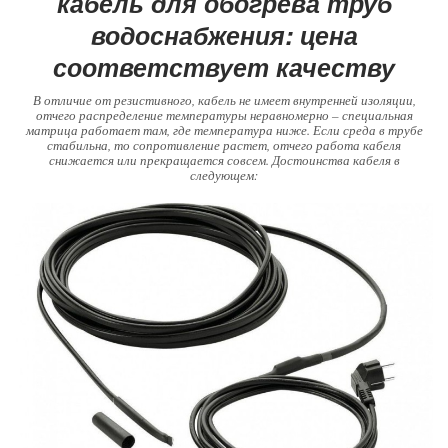
кабель для обогрева труб
водоснабжения: цена
соответствует качеству
В отличие от резистивного, кабель не имеет внутренней изоляции,
отчего распределение температуры неравномерно – специальная
матрица работает там, где температура ниже. Если среда в трубе
стабильна, то сопротивление растет, отчего работа кабеля
снижается или прекращается совсем. Достоинства кабеля в
следующем: