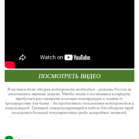
ПОСМОТРЕТЬ ВИДЕО
В частном доме обогрев водопровода необходим – регионы России не
отличаются мягкими зимами. Чтобы жить в постоянном комфорте,
требуется рассмотреть полезную конструкцию и понять ее
преимущества для быта – беспроблемного пользования водопроводом и
канализацией. Греющий саморегулирующийся кабель для обогрева труб
пользуется большой популярностью среди загородных жителей.