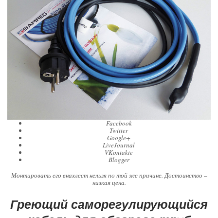
Facebook
Twitter
Google+
LiveJournal
VKontakte
Blogger
Монтировать его внахлест нельзя по той же причине. Достоинство –
низкая цена.
Греющий саморегулирующийся