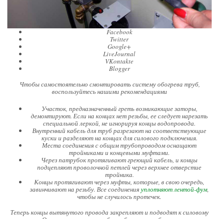
Facebook
Twitter
Google+
LiveJournal
VKontakte
Blogger
Чтобы самостоятельно смонтировать систему обогрева труб,
воспользуйтесь нашими рекомендациями
Участок, предназначенный греть возникающие заторы,
демонтируют. Если на концах нет резьбы, ее следует нарезать
специальной леркой, не игнорируя концы водопровода.
Внутренний кабель для труб разрезают на соответствующие
куски и разделяют на концах для силового подключения.
Места соединения с общим трубопроводом оснащают
тройниками и концевыми муфтами.
Через патрубок протягивают греющий кабель, и концы
подцепляют проволочной петлей через верхнее отверстие
тройника.
Концы протягивают через муфты, которые, в свою очередь,
завинчивают на резьбу. Все соединения
уплотняют лентой-фум
,
чтобы не случилось протечек.
Теперь концы вытянутого провода закрепляют и подводят к силовому