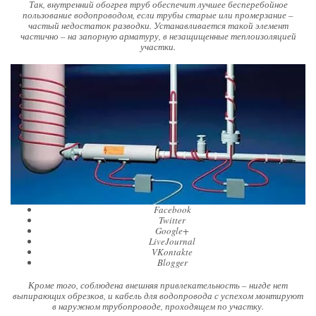
Так, внутренний обогрев труб обеспечит лучшее бесперебойное
пользование водопроводом, если трубы старые или промерзание –
частый недостаток разводки. Устанавливается такой элемент
частично – на запорную арматуру, в незащищенные теплоизоляцией
участки.
Facebook
Twitter
Google+
LiveJournal
VKontakte
Blogger
Кроме того, соблюдена внешняя привлекательность – нигде нет
выпирающих обрезков, и кабель для водопровода с успехом монтируют
в наружном трубопроводе, проходящем по участку.