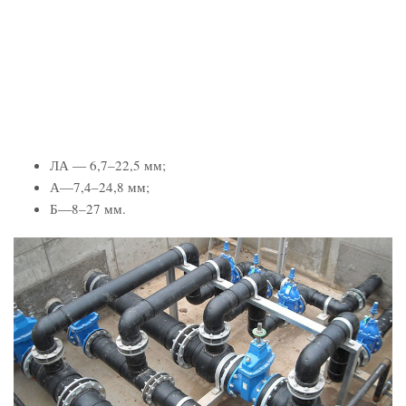
ЛА ― 6,7–22,5 мм;
А—7,4–24,8 мм;
Б―8–27 мм.