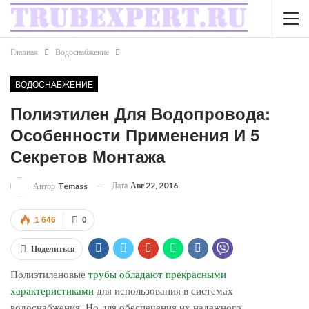
Главная
Водоснабжение
ВОДОСНАБЖЕНИЕ
Полиэтилен Для Водопровода:
Особенности Применения И 5
Секретов Монтажа
Дата
Авг 22, 2016
Автор
Temass
1 646
0
Поделиться
Полиэтиленовые
трубы обладают прекрасными
характеристиками
для использования в системах
водоснабжения. Но для обеспечения их надежного