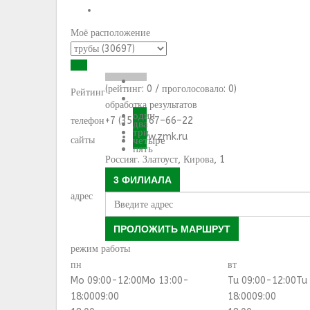
Моё расположение
(рейтинг:
0
/ проголосовало:
0
)
Рейтинг
обработка результатов
один
телефон
+7 (3513) 67–66–22
два
три
www.zmk.ru
сайты
четыре
пять
Россия
г. Златоуст, Кирова, 1
3 ФИЛИАЛА
адрес
ПРОЛОЖИТЬ МАРШРУТ
режим работы
пн
вт
Mo 09:00-12:00
Mo 13:00-
Tu 09:00-12:00
Tu
18:00
09:00
18:00
09:00