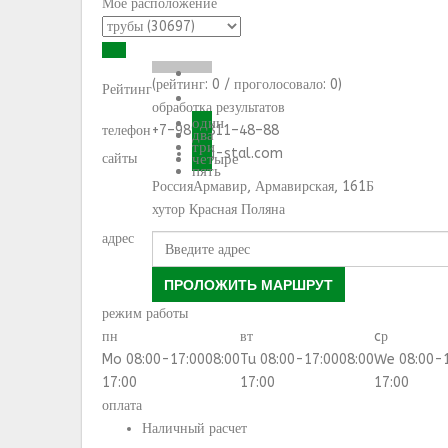
Моё расположение
(рейтинг:
0
/ проголосовало:
0
)
Рейтинг
обработка результатов
один
телефон
+7–989–811–48–88
два
три
yug-stal.com
сайты
четыре
пять
Россия
Армавир
,
Армавирская, 161Б
хутор Красная Поляна
адрес
ПРОЛОЖИТЬ МАРШРУТ
режим работы
пн
вт
cр
Mo 08:00-17:00
08:00
Tu 08:00-17:00
08:00
We 08:00-
17:00
17:00
17:00
оплата
Наличный расчет