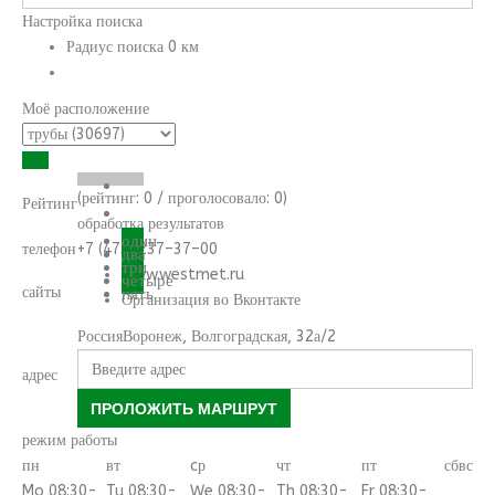
Настройка поиска
Радиус поиска
0
км
Моё расположение
(рейтинг:
0
/ проголосовало:
0
)
Рейтинг
обработка результатов
один
телефон
+7 (473) 237–37–00
два
три
www.westmet.ru
четыре
сайты
пять
Организация во Вконтакте
Россия
Воронеж
,
Волгоградская, 32а/2
адрес
ПРОЛОЖИТЬ МАРШРУТ
режим работы
пн
вт
cр
чт
пт
сб
вс
Mo 08:30-
Tu 08:30-
We 08:30-
Th 08:30-
Fr 08:30-