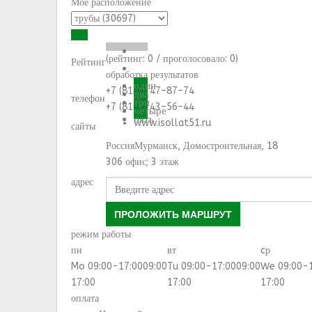
Моё расположение
(рейтинг:
0
/ проголосовало:
0
)
Рейтинг
обработка результатов
один
+7 (8152) 47–87–74
два
телефон
три
+7 (8152) 43–56–44
четыре
пять
www.isollat51.ru
сайты
Россия
Мурманск
,
Домостроительная, 18
306 офис; 3 этаж
адрес
ПРОЛОЖИТЬ МАРШРУТ
режим работы
пн
вт
cр
Mo 09:00-17:00
09:00
Tu 09:00-17:00
09:00
We 09:00-
17:00
17:00
17:00
оплата