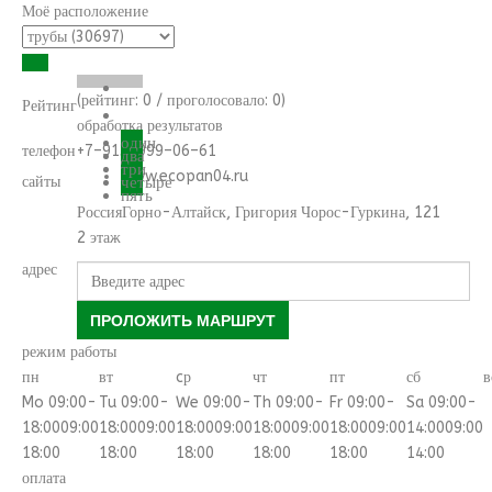
Моё расположение
(рейтинг:
0
/ проголосовало:
0
)
Рейтинг
обработка результатов
один
телефон
+7–913–999–06–61
два
три
www.ecopan04.ru
сайты
четыре
пять
Россия
Горно-Алтайск
,
Григория Чорос-Гуркина, 121
2 этаж
адрес
ПРОЛОЖИТЬ МАРШРУТ
режим работы
пн
вт
cр
чт
пт
сб
в
Mo 09:00-
Tu 09:00-
We 09:00-
Th 09:00-
Fr 09:00-
Sa 09:00-
18:00
09:00
18:00
09:00
18:00
09:00
18:00
09:00
18:00
09:00
14:00
09:00
18:00
18:00
18:00
18:00
18:00
14:00
оплата