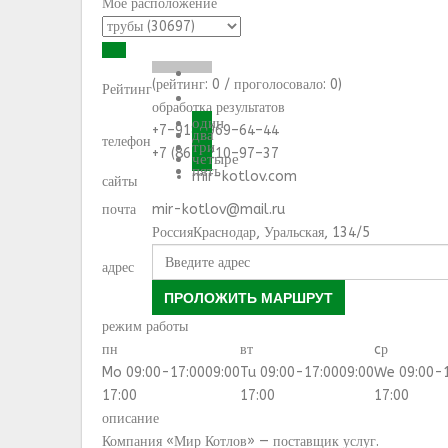
Моё расположение
(рейтинг:
0
/ проголосовало:
0
)
Рейтинг
обработка результатов
один
+7–918–969–64–44
два
телефон
три
+7 (861) 210–97–37
четыре
пять
mir-kotlov.com
сайты
почта
mir-kotlov@mail.ru
Россия
Краснодар
,
Уральская, 134/5
адрес
ПРОЛОЖИТЬ МАРШРУТ
режим работы
пн
вт
cр
Mo 09:00-17:00
09:00
Tu 09:00-17:00
09:00
We 09:00-
17:00
17:00
17:00
описание
Компания «Мир Котлов» — поставщик услуг.