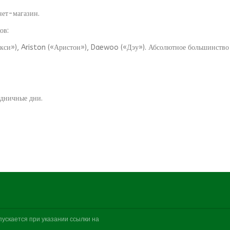
нет-магазин.
ов:
акси»), Ariston («Аристон»), Daewoo («Дэу»). Абсолютное большинство и
здничные дни.
ускается при указании ссылки на