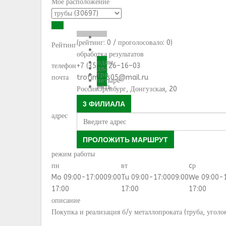
Моё расположение
(рейтинг:
0
/ проголосовало:
0
)
Рейтинг
обработка результатов
один
телефон
+7 (3532) 26–16–03
два
три
почта
trofimovs05@mail.ru
четыре
пять
Россия
Оренбург
,
Донгузская, 20
3 ФИЛИАЛА
адрес
ПРОЛОЖИТЬ МАРШРУТ
режим работы
пн
вт
cр
Mo 09:00-17:00
09:00
Tu 09:00-17:00
09:00
We 09:00-
17:00
17:00
17:00
описание
Покупка и реализация б/у металлопроката (труба, уголок