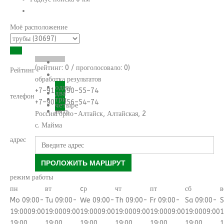
Моё расположение
(рейтинг:
0
/ проголосовало:
0
)
Рейтинг
обработка результатов
один
+7–913–690–55–74
два
телефон
три
+7–903–956–54–74
четыре
пять
Россия
Горно-Алтайск
,
Алтайская, 2
с. Майма
адрес
ПРОЛОЖИТЬ МАРШРУТ
режим работы
пн
вт
cр
чт
пт
сб
в
Mo 09:00-
Tu 09:00-
We 09:00-
Th 09:00-
Fr 09:00-
Sa 09:00-
S
19:00
09:00
19:00
09:00
19:00
09:00
19:00
09:00
19:00
09:00
19:00
09:00
1
19:00
19:00
19:00
19:00
19:00
19:00
1