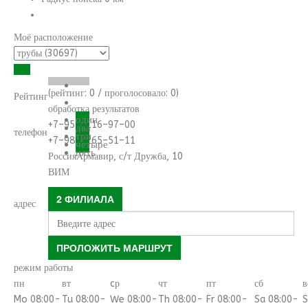
Моё расположение
(рейтинг:
0
/ проголосовало:
0
)
Рейтинг
обработка результатов
один
+7–953–116–97–00
два
телефон
три
+7–989–265–51–11
четыре
пять
Россия
Армавир
,
с/т Дружба, 10
ВИМ
2 ФИЛИАЛА
адрес
ПРОЛОЖИТЬ МАРШРУТ
режим работы
пн
вт
cр
чт
пт
сб
в
Mo 08:00-
Tu 08:00-
We 08:00-
Th 08:00-
Fr 08:00-
Sa 08:00-
S