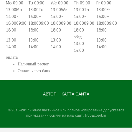
Mo 09:00-
Tu 09:00-
We 09:00-
Th 09:00-
Fr 09:00-
13:00
Mo
13:00
Tu
13:00
We
13:00
Th
13:00
Fr
14:00-
14:00-
14:00-
14:00-
14:00-
18:00
09:00
18:00
09:00
18:00
09:00
18:00
09:00
18:00
09:00
18:00
18:00
18:00
18:00
18:00
обед
13:00
13:00
13:00
13:00
13:00
14:00
14:00
14:00
14:00
14:00
оплата
Наличный расчет
Оплата через банк
АВТОР
КАРТА САЙТА
© 2015-2017 Любое частичное или полное копирование допускается
при указании ссылки на наш сайт. TrubExpert.ru