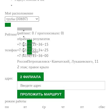
Моё расположение
(рейтинг:
0
/ проголосовало:
0
)
Рейтинг
обработка результатов
один
+7 (4152) 23–36–15
два
три
телефон
+7 (4152) 23–34–25
четыре
пять
+7 (4152) 23–36–00
Россия
Петропавловск-Камчатский
,
Лукашевского, 11
2 этаж; правое крыло
2 ФИЛИАЛА
адрес
ПРОЛОЖИТЬ МАРШРУТ
режим работы
пн
вт
cр
чт
пт
сб
вс