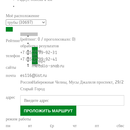
Моё расположение
(рейтинг:
0
/ проголосовало:
0
)
Рейтинг
обработка результатов
один
+7 (8552) 99–92–31
два
телефон
три
+7 (8552) 99–92–41
четыре
пять
metallo-snab.ru
сайты
почта
es116@list.ru
Россия
Набережные Челны
,
Мусы Джалиля проспект, 29/2
Старый Город
адрес
ПРОЛОЖИТЬ МАРШРУТ
режим работы
пн
вт
cр
чт
пт
сб
вс