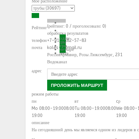
Моё расположение
(рейтинг:
0
/ проголосовало:
0
)
Рейтинг
обработка результатов
один
телефон
+7–918–482–57–83
два
три
почта
koles-v@mail.ru
четыре
пять
Россия
Армавир
,
Розы Люксембург, 231
Водоканал
адрес
ПРОЛОЖИТЬ МАРШРУТ
режим работы
пн
вт
cр
Mo 08:00-19:00
08:00
Tu 08:00-19:00
08:00
We 08:00-
19:00
19:00
19:00
описание
На сегодняшний день мы являемся одним из лидеров в 