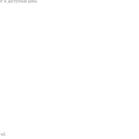
т и доступная цена.
и).