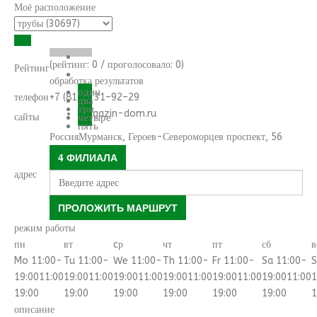
Моё расположение
(рейтинг:
0
/ проголосовало:
0
)
Рейтинг
обработка результатов
один
телефон
+7 (8152) 31–92–29
два
три
magazin-dom.ru
сайты
четыре
пять
Россия
Мурманск
,
Героев-Североморцев проспект, 56
4 ФИЛИАЛА
адрес
ПРОЛОЖИТЬ МАРШРУТ
режим работы
пн
вт
cр
чт
пт
сб
в
Mo 11:00-
Tu 11:00-
We 11:00-
Th 11:00-
Fr 11:00-
Sa 11:00-
S
19:00
11:00
19:00
11:00
19:00
11:00
19:00
11:00
19:00
11:00
19:00
11:00
1
19:00
19:00
19:00
19:00
19:00
19:00
1
описание