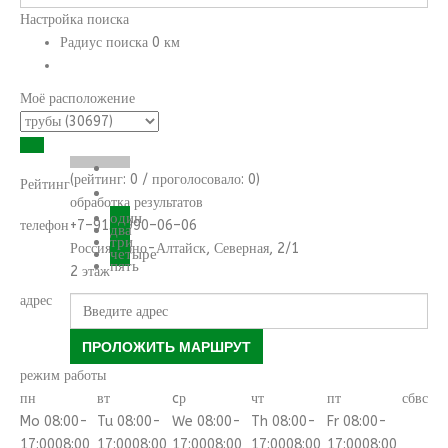
Настройка поиска
Радиус поиска
0
км
Моё расположение
(рейтинг:
0
/ проголосовало:
0
)
Рейтинг
обработка результатов
один
телефон
+7–913–990–06–06
два
три
Россия
Горно-Алтайск
,
Северная, 2/1
четыре
пять
2 этаж
адрес
ПРОЛОЖИТЬ МАРШРУТ
режим работы
пн
вт
cр
чт
пт
сб
вс
Mo 08:00-
Tu 08:00-
We 08:00-
Th 08:00-
Fr 08:00-
17:00
08:00
17:00
08:00
17:00
08:00
17:00
08:00
17:00
08:00