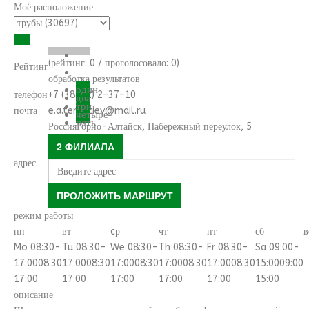
Моё расположение
(рейтинг:
0
/ проголосовало:
0
)
Рейтинг
обработка результатов
один
телефон
+7 (38822) 2–37–10
два
три
почта
e.a.terentiev@mail.ru
четыре
пять
Россия
Горно-Алтайск
,
Набережный переулок, 5
2 ФИЛИАЛА
адрес
ПРОЛОЖИТЬ МАРШРУТ
режим работы
пн
вт
cр
чт
пт
сб
в
Mo 08:30-
Tu 08:30-
We 08:30-
Th 08:30-
Fr 08:30-
Sa 09:00-
17:00
08:30
17:00
08:30
17:00
08:30
17:00
08:30
17:00
08:30
15:00
09:00
17:00
17:00
17:00
17:00
17:00
15:00
описание