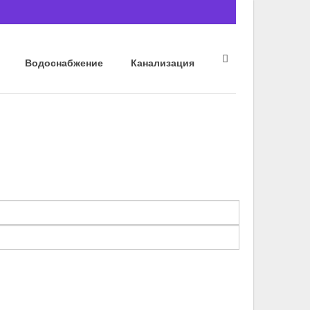
Водоснабжение
Канализация