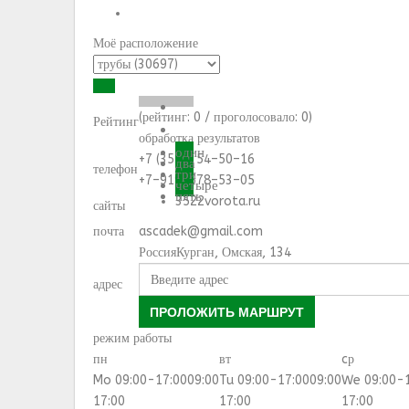
Моё расположение
(рейтинг:
0
/ проголосовало:
0
)
Рейтинг
обработка результатов
один
+7 (3522) 54–50–16
два
телефон
три
+7–919–578–53–05
четыре
пять
3522vorota.ru
сайты
почта
ascadek@gmail.com
Россия
Курган
,
Омская, 134
адрес
ПРОЛОЖИТЬ МАРШРУТ
режим работы
пн
вт
cр
Mo 09:00-17:00
09:00
Tu 09:00-17:00
09:00
We 09:00-
17:00
17:00
17:00