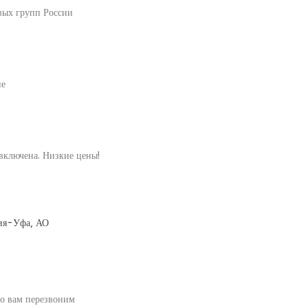
вых групп России
не
включена. Низкие цены!
ия-Уфа, АО
но вам перезвоним