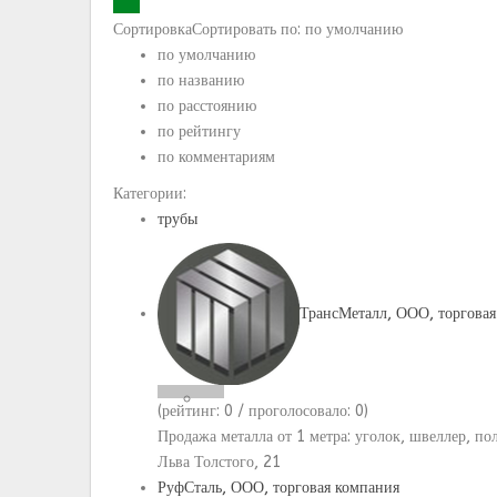
Сортировка
Сортировать по:
по умолчанию
по умолчанию
по названию
по расстоянию
по рейтингу
по комментариям
Категории:
трубы
ТрансМеталл, ООО, торговая
(рейтинг:
0
/ проголосовало:
0
)
Продажа металла от 1 метра: уголок, швеллер, пол
Льва Толстого, 21
РуфСталь, ООО, торговая компания