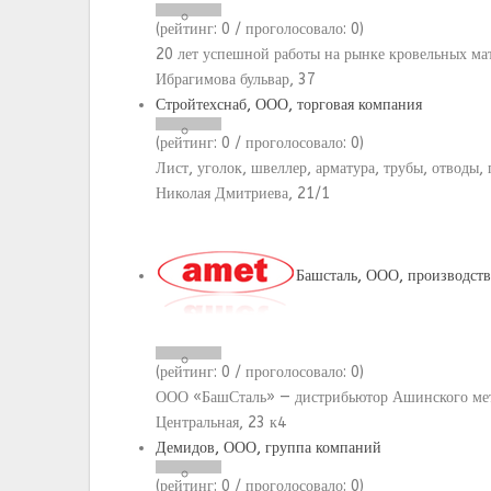
(рейтинг:
0
/ проголосовало:
0
)
20 лет успешной работы на рынке кровельных ма
Ибрагимова бульвар, 37
Стройтехснаб, ООО, торговая компания
(рейтинг:
0
/ проголосовало:
0
)
Лист, уголок, швеллер, арматура, трубы, отводы,
Николая Дмитриева, 21/1
Башсталь, ООО, производст
(рейтинг:
0
/ проголосовало:
0
)
ООО «БашСталь» — дистрибьютор Ашинского мет
Центральная, 23 к4
Демидов, ООО, группа компаний
(рейтинг:
0
/ проголосовало:
0
)