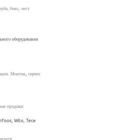
уба, бокс, лист
льного оборудования
ации. Монтаж, сервис
овые продажи
nfoos, Wilo, Tece
анзит»