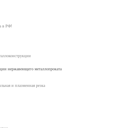
 в РФ!
еталлоконструкции
ации нержавеющего металлопроката
льная и плазменная резка