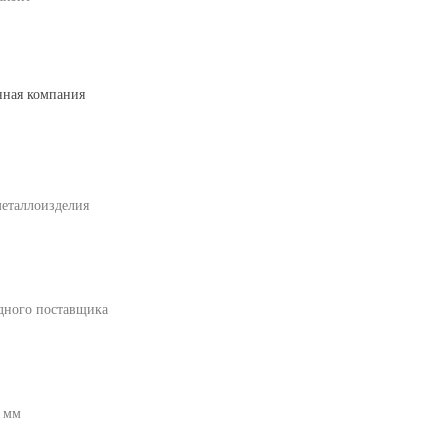
нная компания
металлоизделия
одного поставщика
0 мм