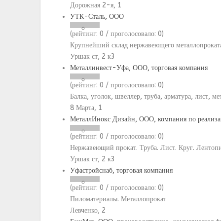
Дорожная 2-я, 1
УТК-Сталь, ООО
(рейтинг:
0
/ проголосовало:
0
)
Крупнейший склад нержавеющего металлопроката
Уршак ст, 2 к3
Металлинвест-Уфа, ООО, торговая компания
(рейтинг:
0
/ проголосовало:
0
)
Балка, уголок, швеллер, труба, арматура, лист, м
8 Марта, 1
МеталлИнокс Дизайн, ООО, компания по реализ
(рейтинг:
0
/ проголосовало:
0
)
Нержавеющий прокат. Труба. Лист. Круг. Лентопи
Уршак ст, 2 к3
Уфастройснаб, торговая компания
(рейтинг:
0
/ проголосовало:
0
)
Пиломатериалы. Металлопрокат
Левченко, 2