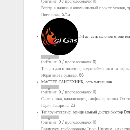
(рейтинг:
0
/ проголосовало:
0
)
Всегда в наличии алюминиевый прокат: уголок, тр
Цветочная, 5/1а
ГиГаз, сеть салонов отопите
(рейтинг:
0
/ проголосовало:
0
)
Товары для отопления, водоснабжения и газифик
Ибрагимова бульвар, 88
МАСТЕР САНТЕХНИК, сеть магазинов
(рейтинг:
0
/ проголосовало:
0
)
Сантехника, канализация, санфаянс, ванны. Опт
Юрия Гагарина, 23
Теплоучетсервис, официальный дистрибьютор Da
(рейтинг:
0
/ проголосовало:
0
)
Реализуем трубопроводы Tece, Uponor, «Акватр